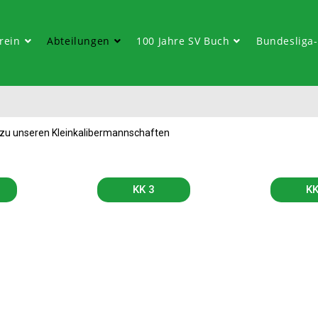
rein
Abteilungen
100 Jahre SV Buch
Bundesliga
s zu unseren Kleinkalibermannschaften
KK 3
KK