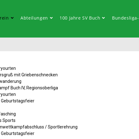
rein
Abteilungen
100 Jahre SV Buch
Bundesliga
ryourten
hrsgruß mit Griebenschnecken
rwanderung
mpf Buch IV, Regionsoberliga
ryourten
e Geburtstagsfeier
fasching
s Sports
nwettkampfabschluss / Sportlerehrung
e Geburtstagsfeier