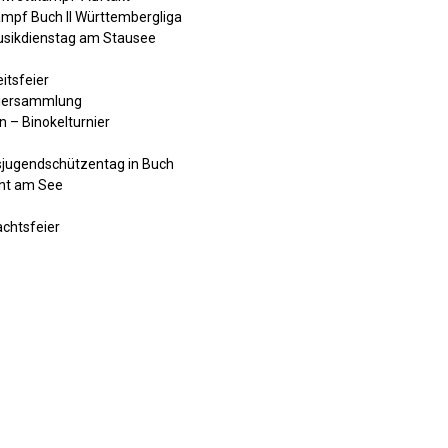
mpf Buch II Württembergliga
usikdienstag am Stausee
itsfeier
piersammlung
n – Binokelturnier
sjugendschützentag in Buch
ent am See
chtsfeier