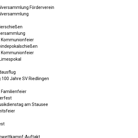
alversammlung Förderverein
ralversammlung
ierschießen
piersammlung
te Kommunionfeier
eindepokalschießen
te Kommunionfeier
 Limespokal
dausflug
 100 Jahre SV Riedlingen
 Familienfeier
erfest
usikdienstag am Stausee
itsfeier
est
enwettkampf-Auftakt