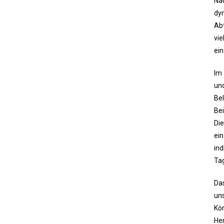
Na
dy
Abt
vie
ein
Im 
und
Be
Be
Die
ein
ind
Tag
Das
uns
Kör
Her