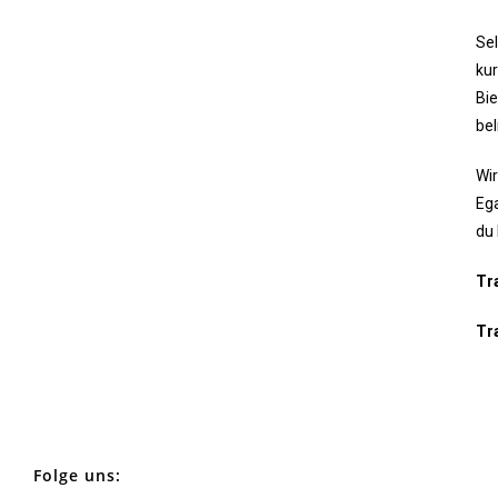
Sel
ku
Bie
bel
Wir
Ega
du 
Tr
Tr
Folge uns: