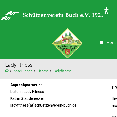
Menü
Ladyfitness
>
Abteilungen
>
Fitness
>
Ladyfitness
Anprechpartnerin:
Pr
Leiterin Lady Fitness:
Katrin Staudenecker
Uns
ladyfitness(at)schuetzenverein-buch.de
ma