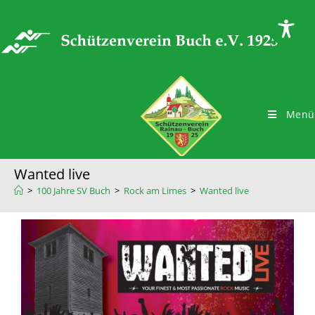
Menü
Wanted live
>
100 Jahre SV Buch
>
Rock am Limes
>
Wanted live