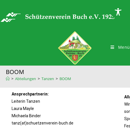
Menü
BOOM
>
Abteilungen
>
Tanzen
>
BOOM
Ansprechpartnerin:
Al
Leiterin Tanzen
Wir
Laura Mayle
son
Michaela Binder
Spo
tanz(at)schuetzenverein-buch.de
Fe