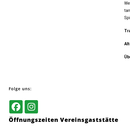
Wei
tan
Spi
Tr
Al
Üb
Folge uns:
Öffnungszeiten Vereinsgaststätte